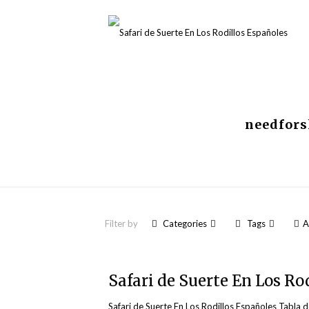
needfors
Filter by
Categories
Tags
A
Safari de Suerte En Los Ro
Safari de Suerte En Los Rodillos Españoles Tabla 