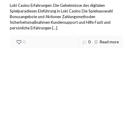
Loki Casino Erfahrungen: Die Geheimnisse des digitalen
Spielparadieses Einführung in Loki Casino Die Spieleauswahl
Bonusangebote und Aktionen Zahlungsmethoden
Sicherheitsmaßnahmen Kundensupport und Hilfe Fazit und
persönliche Erfahrungen
[…]
0
0
Read more