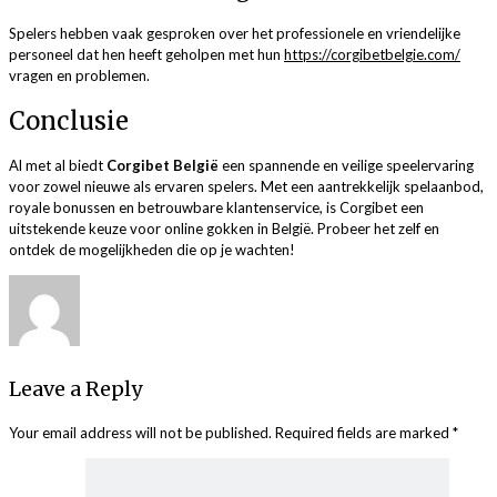
Spelers hebben vaak gesproken over het professionele en vriendelijke
personeel dat hen heeft geholpen met hun
https://corgibetbelgie.com/
vragen en problemen.
Conclusie
Al met al biedt
Corgibet België
een spannende en veilige speelervaring
voor zowel nieuwe als ervaren spelers. Met een aantrekkelijk spelaanbod,
royale bonussen en betrouwbare klantenservice, is Corgibet een
uitstekende keuze voor online gokken in België. Probeer het zelf en
ontdek de mogelijkheden die op je wachten!
Leave a Reply
Your email address will not be published.
Required fields are marked
*