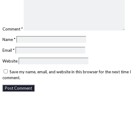
Comment
*
Name
*
Email
*
Website
Save my name, email, and website in this browser for the next time I
comment.