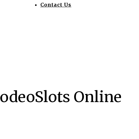
Contact Us
RodeoSlots Online