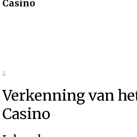
Casino
0
Verkenning van het
Casino