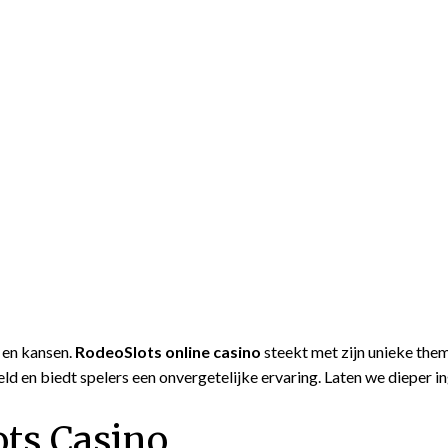
 en kansen.
RodeoSlots online casino
steekt met zijn unieke them
d en biedt spelers een onvergetelijke ervaring. Laten we dieper in
ts Casino