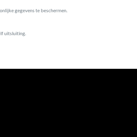
onlijke gegevens te beschermen.
 uitsluiting.