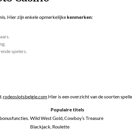
enis. Hier zijn enkele opmerkelijke
kenmerken
:
aars.
ng.
ende spelers.
d.
rodeoslotsbelgie.com
Hier is een overzicht van de soorten spell
Populaire titels
bonusfuncties.
Wild West Gold, Cowboy’s Treasure
Blackjack, Roulette