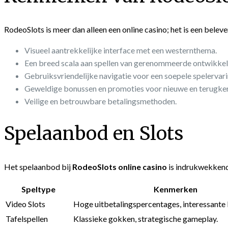
RodeoSlots is meer dan alleen een online casino; het is een belev
Visueel aantrekkelijke interface met een westernthema.
Een breed scala aan spellen van gerenommeerde ontwikkel
Gebruiksvriendelijke navigatie voor een soepele spelervari
Geweldige bonussen en promoties voor nieuwe en terugker
Veilige en betrouwbare betalingsmethoden.
Spelaanbod en Slots
Het spelaanbod bij
RodeoSlots online casino
is indrukwekken
Speltype
Kenmerken
Video Slots
Hoge uitbetalingspercentages, interessante 
Tafelspellen
Klassieke gokken, strategische gameplay.