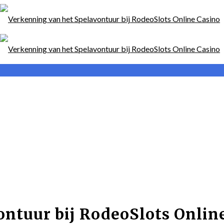
ntuur bij RodeoSlots Onlin