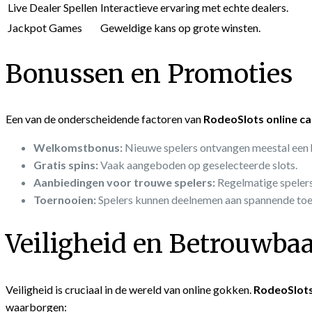
Live Dealer Spellen
Interactieve ervaring met echte dealers.
Jackpot Games
Geweldige kans op grote winsten.
Bonussen en Promoties
Een van de onderscheidende factoren van
RodeoSlots online ca
Welkomstbonus:
Nieuwe spelers ontvangen meestal een h
Gratis spins:
Vaak aangeboden op geselecteerde slots.
Aanbiedingen voor trouwe spelers:
Regelmatige spelers
Toernooien:
Spelers kunnen deelnemen aan spannende toer
Veiligheid en Betrouwba
Veiligheid is cruciaal in de wereld van online gokken.
RodeoSlots
waarborgen: