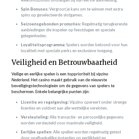
welkomstbonus ontvangen bij hun eerste aanmelding.
Spin Bonuses:
Vergroot je kans om te winnen met extra
spins op geselecteerde slotgames.
Seizoensgebonden promoties:
Regelmatig terugkerende
aanbiedingen die inspelen op feestdagen en speciale
gelegenheden.
Loyaliteitsprogramma:
Spelers worden beloond voor hun
loyaliteit met speciale perks en exclusieve toegang.
Veiligheid en Betrouwbaarheid
Veilige en eerlijke spelen is een topprioriteit bij
vipzino
Nederland
. Het casino maakt gebruik van de nieuwste
beveiligingstechnologieën om de gegevens van spelers te
beschermen. Enkele belangrijke punten zijn:
Licentie en regelgeving:
Vipzino opereert onder strenge
licenties en voldoet aan alle wettelijke vereisten.
Versleuteling:
Alle transactie- en persoonlijke gegevens
worden versleuteld voor maximale veiligheid.
Eerlijke spellen:
Alle spellen worden regelmatig getest
door onafhankelijke instanties op eerlijkheid en