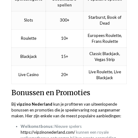
spellen
Starburst, Book of
Slots
300+
Dead
Europees Roulette,
Roulette
10+
Frans Roulette
Classic Blackjack,
Blackjack
15+
Vegas Strip
Live Roulette, Live
Live Casino
20+
Blackjack
Bonussen en Promoties
Bij
vipzino Nederland
kun je profiteren van uiteenlopende
bonussen en promoties die je speelervaring nog aangenamer
maken. Hier zijn enkele van de meest populaire aanbiedingen:
Welkomstbonus:
Nieuwe spelers
https://vipzinonederland.com/
kunnen een royale