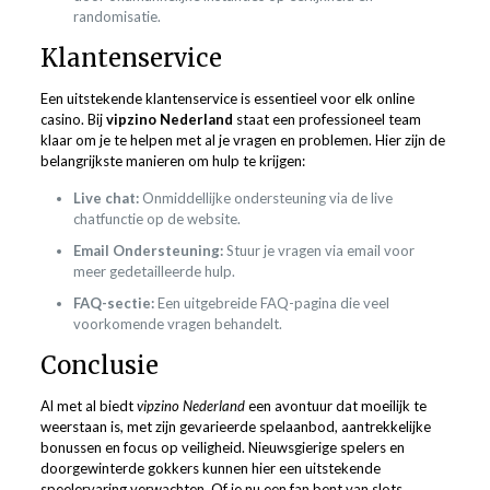
randomisatie.
Klantenservice
Een uitstekende klantenservice is essentieel voor elk online
casino. Bij
vipzino Nederland
staat een professioneel team
klaar om je te helpen met al je vragen en problemen. Hier zijn de
belangrijkste manieren om hulp te krijgen:
Live chat:
Onmiddellijke ondersteuning via de live
chatfunctie op de website.
Email Ondersteuning:
Stuur je vragen via email voor
meer gedetailleerde hulp.
FAQ-sectie:
Een uitgebreide FAQ-pagina die veel
voorkomende vragen behandelt.
Conclusie
Al met al biedt
vipzino Nederland
een avontuur dat moeilijk te
weerstaan is, met zijn gevarieerde spelaanbod, aantrekkelijke
bonussen en focus op veiligheid. Nieuwsgierige spelers en
doorgewinterde gokkers kunnen hier een uitstekende
speelervaring verwachten. Of je nu een fan bent van slots,