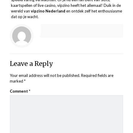
kaartspellen of live casino, vipzino heeft het allemaal! Duik in de
wereld van
vipzino Nederland
en ontdek zelf het enthousiasme
dat op je wacht.
Leave a Reply
Your email address will not be published.
Required fields are
marked
*
Comment
*