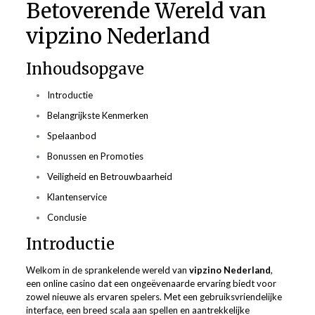
Betoverende Wereld van
vipzino Nederland
Inhoudsopgave
Introductie
Belangrijkste Kenmerken
Spelaanbod
Bonussen en Promoties
Veiligheid en Betrouwbaarheid
Klantenservice
Conclusie
Introductie
Welkom in de sprankelende wereld van
vipzino Nederland
,
een online casino dat een ongeëvenaarde ervaring biedt voor
zowel nieuwe als ervaren spelers. Met een gebruiksvriendelijke
interface, een breed scala aan spellen en aantrekkelijke