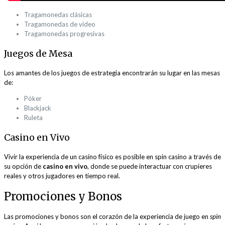
Tragamonedas clásicas
Tragamonedas de video
Tragamonedas progresivas
Juegos de Mesa
Los amantes de los juegos de estrategia encontrarán su lugar en las mesas
de:
Póker
Blackjack
Ruleta
Casino en Vivo
Vivir la experiencia de un casino físico es posible en spin casino a través de
su opción de
casino en vivo
, donde se puede interactuar con crupieres
reales y otros jugadores en tiempo real.
Promociones y Bonos
Las promociones y bonos son el corazón de la experiencia de juego en
spin