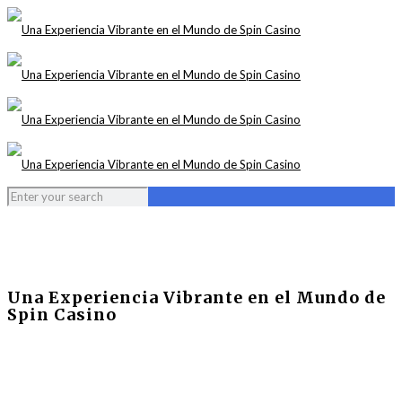
Una Experiencia Vibrante en el Mundo de
Spin Casino