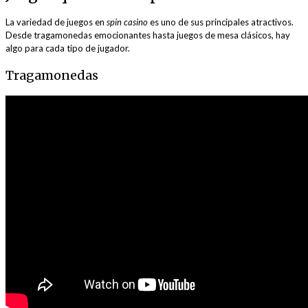
La variedad de juegos en
spin casino
es uno de sus principales atractivos.
Desde tragamonedas emocionantes hasta juegos de mesa clásicos, hay
algo para cada tipo de jugador.
Tragamonedas