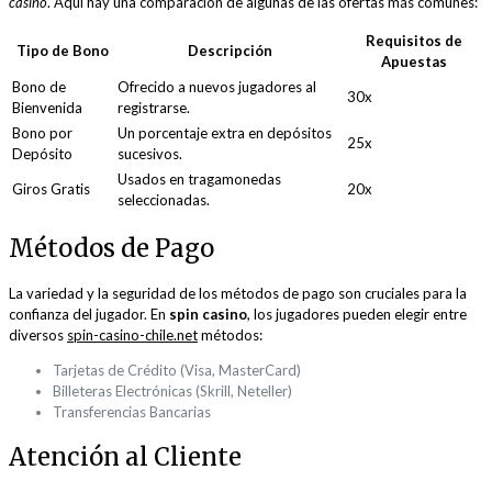
casino
. Aquí hay una comparación de algunas de las ofertas más comunes:
Requisitos de
Tipo de Bono
Descripción
Apuestas
Bono de
Ofrecido a nuevos jugadores al
30x
Bienvenida
registrarse.
Bono por
Un porcentaje extra en depósitos
25x
Depósito
sucesivos.
Usados en tragamonedas
Giros Gratis
20x
seleccionadas.
Métodos de Pago
La variedad y la seguridad de los métodos de pago son cruciales para la
confianza del jugador. En
spin casino
, los jugadores pueden elegir entre
diversos
spin-casino-chile.net
métodos:
Tarjetas de Crédito (Visa, MasterCard)
Billeteras Electrónicas (Skrill, Neteller)
Transferencias Bancarias
Atención al Cliente