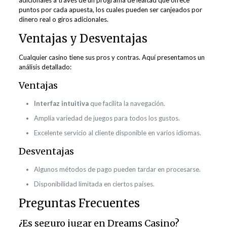
adicionales a través de un programa de lealtad que ofrece
puntos por cada apuesta, los cuales pueden ser canjeados por
dinero real o giros adicionales.
Ventajas y Desventajas
Cualquier casino tiene sus pros y contras. Aquí presentamos un
análisis detallado:
Ventajas
Interfaz intuitiva
que facilita la navegación.
Amplia variedad de juegos para todos los gustos.
Excelente servicio al cliente disponible en varios idiomas.
Desventajas
Algunos métodos de pago pueden tardar en procesarse.
Disponibilidad limitada en ciertos países.
Preguntas Frecuentes
¿Es seguro jugar en Dreams Casino?