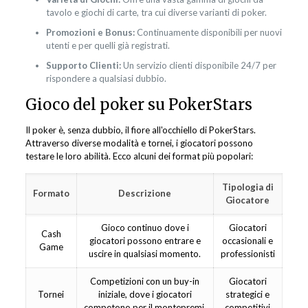
tavolo e giochi di carte, tra cui diverse varianti di poker.
Promozioni e Bonus:
Continuamente disponibili per nuovi
utenti e per quelli già registrati.
Supporto Clienti:
Un servizio clienti disponibile 24/7 per
rispondere a qualsiasi dubbio.
Gioco del poker su PokerStars
Il poker è, senza dubbio, il fiore all'occhiello di PokerStars.
Attraverso diverse modalità e tornei, i giocatori possono
testare le loro abilità. Ecco alcuni dei format più popolari:
Tipologia di
Formato
Descrizione
Giocatore
Gioco continuo dove i
Giocatori
Cash
giocatori possono entrare e
occasionali e
Game
uscire in qualsiasi momento.
professionisti
Competizioni con un buy-in
Giocatori
Tornei
iniziale, dove i giocatori
strategici e
competono per il montepremi.
competitivi