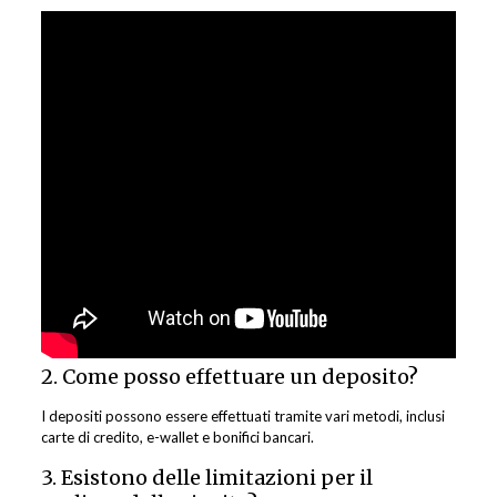
2. Come posso effettuare un deposito?
I depositi possono essere effettuati tramite vari metodi, inclusi
carte di credito, e-wallet e bonifici bancari.
3. Esistono delle limitazioni per il