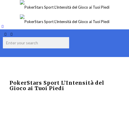
PokerStars Sport L’Intensità del
Gioco ai Tuoi Piedi