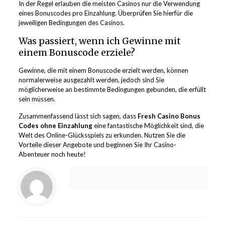
In der Regel erlauben die meisten Casinos nur die Verwendung
eines Bonuscodes pro Einzahlung. Überprüfen Sie hierfür die
jeweiligen Bedingungen des Casinos.
Was passiert, wenn ich Gewinne mit
einem Bonuscode erziele?
Gewinne, die mit einem Bonuscode erzielt werden, können
normalerweise ausgezahlt werden, jedoch sind Sie
möglicherweise an bestimmte Bedingungen gebunden, die erfüllt
sein müssen.
Zusammenfassend lässt sich sagen, dass
Fresh Casino Bonus
Codes ohne Einzahlung
eine fantastische Möglichkeit sind, die
Welt des Online-Glücksspiels zu erkunden. Nutzen Sie die
Vorteile dieser Angebote und beginnen Sie Ihr Casino-
Abenteuer noch heute!