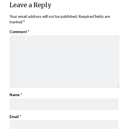
Leave a Reply
Your email address will not be published.
Required fields are
marked
*
Comment
*
Name
*
Email
*