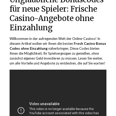
für neue Spieler: Frische
Casino-Angebote ohne
Einzahlung
Willkommen in der aufregenden Welt der Online-Casinos! In
diesem Artikel wollen wir Ihnen die besten
Fresh Casino Bonus
Codes ohne Einzahlung
näherbringen. Diese Codes bieten
Ihnen die Möglichkeit, Ihr Spielvergnügen zu genießen, ohne
zunächst eigenes Geld investieren zu müssen. Lesen Sie weiter,
um alle Vorteile und Angebote zu entdecken, die auf Sie warten!