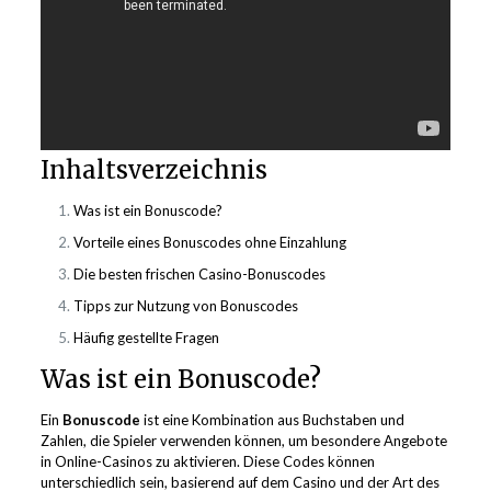
Inhaltsverzeichnis
Was ist ein Bonuscode?
Vorteile eines Bonuscodes ohne Einzahlung
Die besten frischen Casino-Bonuscodes
Tipps zur Nutzung von Bonuscodes
Häufig gestellte Fragen
Was ist ein Bonuscode?
Ein
Bonuscode
ist eine Kombination aus Buchstaben und
Zahlen, die Spieler verwenden können, um besondere Angebote
in Online-Casinos zu aktivieren. Diese Codes können
unterschiedlich sein, basierend auf dem Casino und der Art des