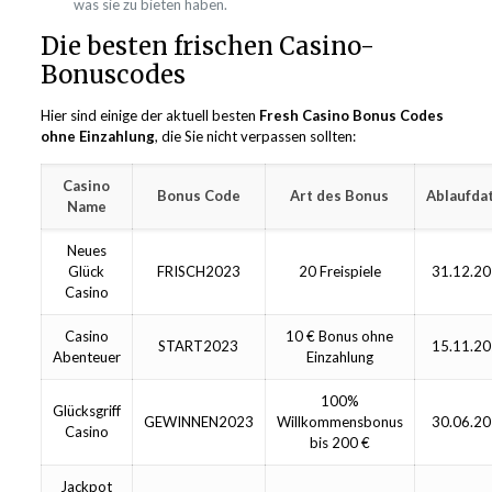
was sie zu bieten haben.
Die besten frischen Casino-
Bonuscodes
Hier sind einige der aktuell besten
Fresh Casino Bonus Codes
ohne Einzahlung
, die Sie nicht verpassen sollten:
Casino
Bonus Code
Art des Bonus
Ablaufda
Name
Neues
Glück
FRISCH2023
20 Freispiele
31.12.2
Casino
Casino
10 € Bonus ohne
START2023
15.11.2
Abenteuer
Einzahlung
100%
Glücksgriff
GEWINNEN2023
Willkommensbonus
30.06.2
Casino
bis 200 €
Jackpot