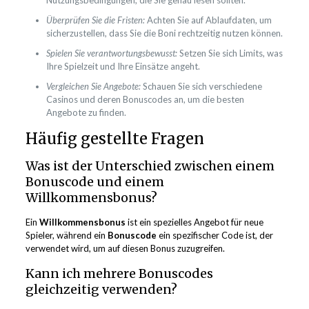
Nutzungsbedingungen, die Sie genau lesen sollten.
Überprüfen Sie die Fristen:
Achten Sie auf Ablaufdaten, um
sicherzustellen, dass Sie die Boni rechtzeitig nutzen können.
Spielen Sie verantwortungsbewusst:
Setzen Sie sich Limits, was
Ihre Spielzeit und Ihre Einsätze angeht.
Vergleichen Sie Angebote:
Schauen Sie sich verschiedene
Casinos und deren Bonuscodes an, um die besten
Angebote zu finden.
Häufig gestellte Fragen
Was ist der Unterschied zwischen einem
Bonuscode und einem
Willkommensbonus?
Ein
Willkommensbonus
ist ein spezielles Angebot für neue
Spieler, während ein
Bonuscode
ein spezifischer Code ist, der
verwendet wird, um auf diesen Bonus zuzugreifen.
Kann ich mehrere Bonuscodes
gleichzeitig verwenden?