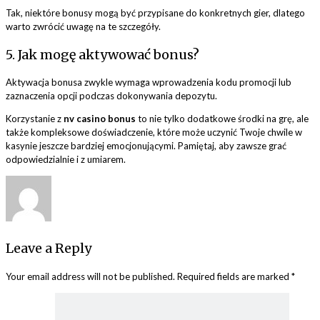
Tak, niektóre bonusy mogą być przypisane do konkretnych gier, dlatego
warto zwrócić uwagę na te szczegóły.
5. Jak mogę aktywować bonus?
Aktywacja bonusa zwykle wymaga wprowadzenia kodu promocji lub
zaznaczenia opcji podczas dokonywania depozytu.
Korzystanie z
nv casino bonus
to nie tylko dodatkowe środki na grę, ale
także kompleksowe doświadczenie, które może uczynić Twoje chwile w
kasynie jeszcze bardziej emocjonującymi. Pamiętaj, aby zawsze grać
odpowiedzialnie i z umiarem.
Leave a Reply
Your email address will not be published.
Required fields are marked
*