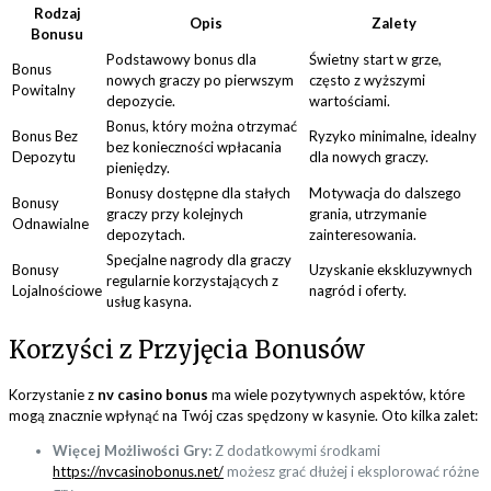
Rodzaj
Opis
Zalety
Bonusu
Podstawowy bonus dla
Świetny start w grze,
Bonus
nowych graczy po pierwszym
często z wyższymi
Powitalny
depozycie.
wartościami.
Bonus, który można otrzymać
Bonus Bez
Ryzyko minimalne, idealny
bez konieczności wpłacania
Depozytu
dla nowych graczy.
pieniędzy.
Bonusy dostępne dla stałych
Motywacja do dalszego
Bonusy
graczy przy kolejnych
grania, utrzymanie
Odnawialne
depozytach.
zainteresowania.
Specjalne nagrody dla graczy
Bonusy
Uzyskanie ekskluzywnych
regularnie korzystających z
Lojalnościowe
nagród i oferty.
usług kasyna.
Korzyści z Przyjęcia Bonusów
Korzystanie z
nv casino bonus
ma wiele pozytywnych aspektów, które
mogą znacznie wpłynąć na Twój czas spędzony w kasynie. Oto kilka zalet:
Więcej Możliwości Gry:
Z dodatkowymi środkami
https://nvcasinobonus.net/
możesz grać dłużej i eksplorować różne