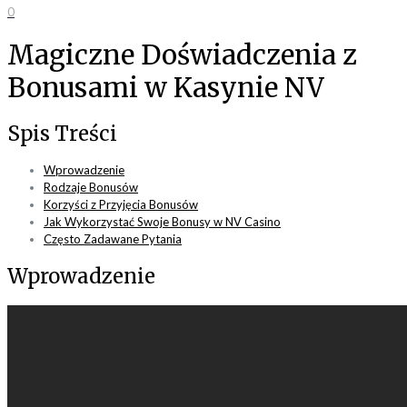
0
Magiczne Doświadczenia z
Bonusami w Kasynie NV
Spis Treści
Wprowadzenie
Rodzaje Bonusów
Korzyści z Przyjęcia Bonusów
Jak Wykorzystać Swoje Bonusy w NV Casino
Często Zadawane Pytania
Wprowadzenie