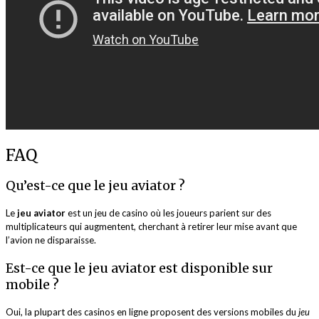
FAQ
Qu’est-ce que le jeu aviator ?
Le
jeu aviator
est un jeu de casino où les joueurs parient sur des
multiplicateurs qui augmentent, cherchant à retirer leur mise avant que
l’avion ne disparaisse.
Est-ce que le jeu aviator est disponible sur
mobile ?
Oui, la plupart des casinos en ligne proposent des versions mobiles du
jeu