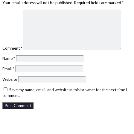
Your email address will not be published.
Required fields are marked
*
Comment
*
Name
*
Email
*
Website
Save my name, email, and website in this browser for the next time I
comment.