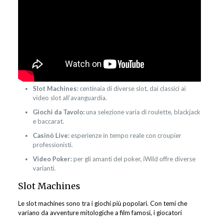
Slot Machines:
centinaia di diverse slot, dai classici ai
video slot all’avanguardia.
Giochi da Tavolo:
una selezione varia di roulette, blackjack
e baccarat.
Casinò Live:
esperienze in tempo reale con croupier
professionisti.
Video Poker:
per gli amanti del poker, iWild offre diverse
varianti.
Slot Machines
Le slot machines sono tra i giochi più popolari. Con temi che
variano da avventure mitologiche a film famosi, i giocatori