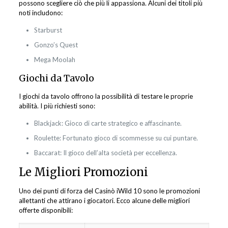
possono scegliere ciò che più li appassiona. Alcuni dei titoli più
noti includono:
Starburst
Gonzo’s Quest
Mega Moolah
Giochi da Tavolo
I giochi da tavolo offrono la possibilità di testare le proprie
abilità. I più richiesti sono:
Blackjack: Gioco di carte strategico e affascinante.
Roulette: Fortunato gioco di scommesse su cui puntare.
Baccarat: Il gioco dell’alta società per eccellenza.
Le Migliori Promozioni
Uno dei punti di forza del Casinò iWild 10 sono le promozioni
allettanti che attirano i giocatori. Ecco alcune delle migliori
offerte disponibili: