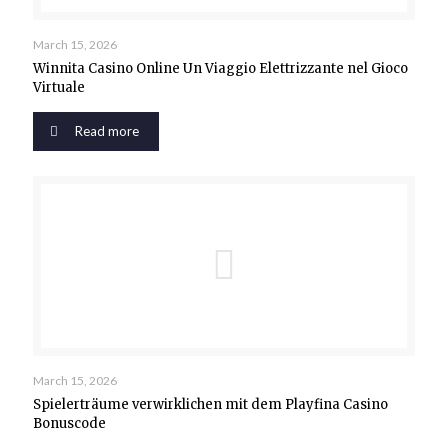
March 15, 2026
Winnita Casino Online Un Viaggio Elettrizzante nel Gioco
Virtuale
Read more
March 15, 2026
Spielerträume verwirklichen mit dem Playfina Casino
Bonuscode