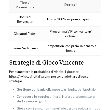
Tipo di
Dettagli
Promozione
Bonus di
Fino al 100% sul primo deposito.
Benvenuto
Programma VIP con vantaggi
Giocatori Fedeli
esclusivi.
Competizioni con premi in denaro e
Tornei Settimanali
bonus.
Strategie di Gioco Vincente
Per aumentare le probabilità di vincita, i giocatori
https://iwildcasinoitalia.com/
possono adottare diverse
strategie.
Gestione del bankroll:
imposta un budget e rispettalo.
Conoscere le regole:
prima di iniziare a scommettere,
studia sempre i giochi.
Gioca con Senno:
non inseguire le perdite e gioca in modo