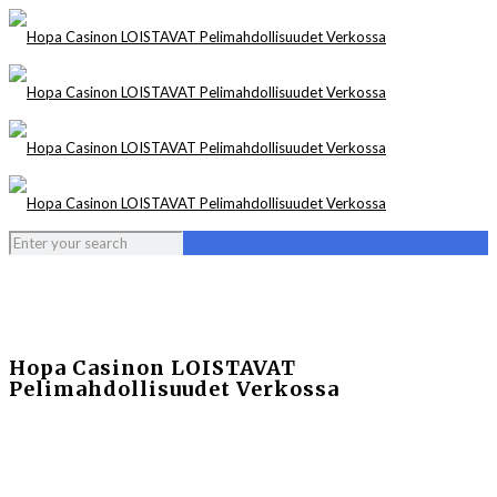
Hopa Casinon LOISTAVAT
Pelimahdollisuudet Verkossa