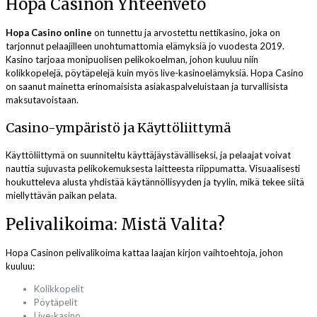
Hopa Casinon Yhteenveto
Hopa Casino online
on tunnettu ja arvostettu nettikasino, joka on
tarjonnut pelaajilleen unohtumattomia elämyksiä jo vuodesta 2019.
Kasino tarjoaa monipuolisen pelikokoelman, johon kuuluu niin
kolikkopelejä, pöytäpelejä kuin myös live-kasinoelämyksiä. Hopa Casino
on saanut mainetta erinomaisista asiakaspalveluistaan ja turvallisista
maksutavoistaan.
Casino-ympäristö ja Käyttöliittymä
Käyttöliittymä on suunniteltu käyttäjäystävälliseksi, ja pelaajat voivat
nauttia sujuvasta pelikokemuksesta laitteesta riippumatta. Visuaalisesti
houkutteleva alusta yhdistää käytännöllisyyden ja tyylin, mikä tekee siitä
miellyttävän paikan pelata.
Pelivalikoima: Mistä Valita?
Hopa Casinon pelivalikoima kattaa laajan kirjon vaihtoehtoja, johon
kuuluu:
Kolikkopelit
Pöytäpelit
Live-kasino