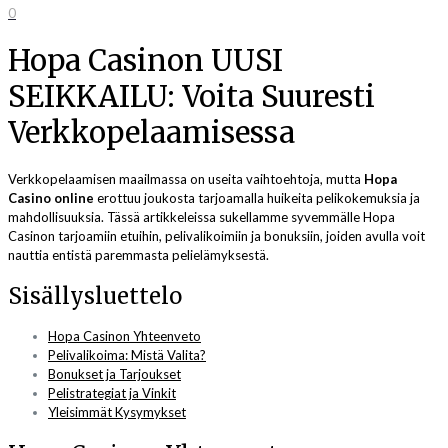
0
Hopa Casinon UUSI
SEIKKAILU: Voita Suuresti
Verkkopelaamisessa
Verkkopelaamisen maailmassa on useita vaihtoehtoja, mutta
Hopa
Casino online
erottuu joukosta tarjoamalla huikeita pelikokemuksia ja
mahdollisuuksia. Tässä artikkeleissa sukellamme syvemmälle Hopa
Casinon tarjoamiin etuihin, pelivalikoimiin ja bonuksiin, joiden avulla voit
nauttia entistä paremmasta pelielämyksestä.
Sisällysluettelo
Hopa Casinon Yhteenveto
Pelivalikoima: Mistä Valita?
Bonukset ja Tarjoukset
Pelistrategiat ja Vinkit
Yleisimmät Kysymykset