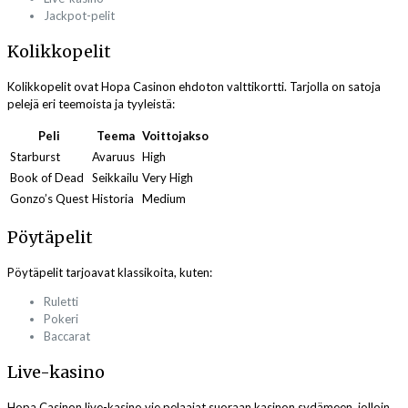
Jackpot-pelit
Kolikkopelit
Kolikkopelit ovat Hopa Casinon ehdoton valttikortti. Tarjolla on satoja
pelejä eri teemoista ja tyyleistä:
Peli
Teema
Voittojakso
Starburst
Avaruus
High
Book of Dead
Seikkailu
Very High
Gonzo’s Quest
Historia
Medium
Pöytäpelit
Pöytäpelit tarjoavat klassikoita, kuten:
Ruletti
Pokeri
Baccarat
Live-kasino
Hopa Casinon live-kasino vie pelaajat suoraan kasinon sydämeen, jolloin