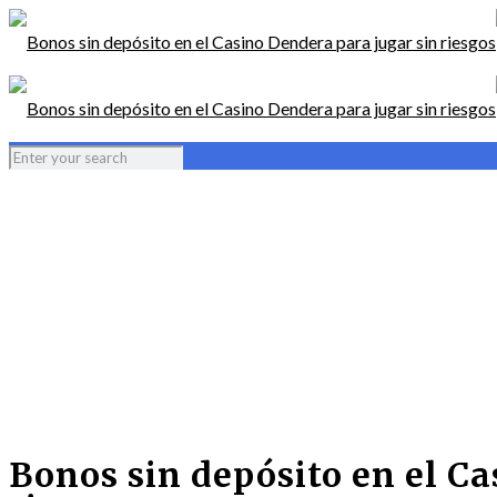
Bonos sin depósito en el C