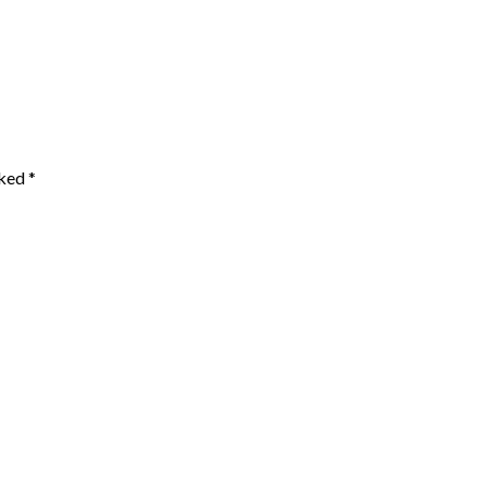
rked
*