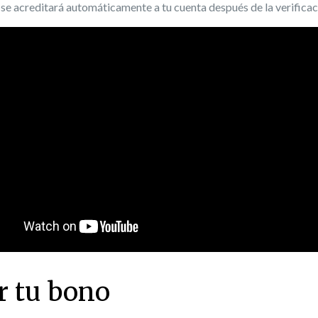
e acreditará automáticamente a tu cuenta después de la verificac
r tu bono