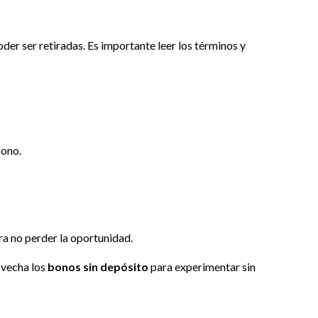
der ser retiradas. Es importante leer los términos y
bono.
ara no perder la oportunidad.
ovecha los
bonos sin depósito
para experimentar sin