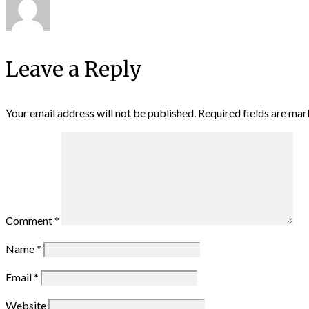
Leave a Reply
Your email address will not be published.
Required fields are ma
Comment
*
Name
*
Email
*
Website