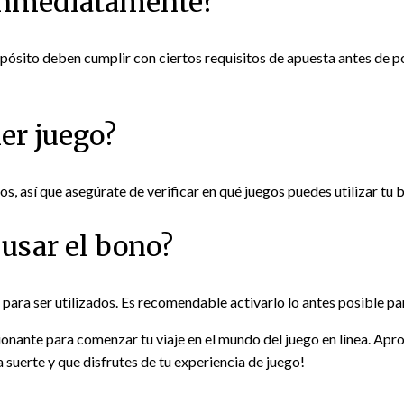
 inmediatamente?
epósito deben cumplir con ciertos requisitos de apuesta antes de po
er juego?
s, así que asegúrate de verificar en qué juegos puedes utilizar tu 
 usar el bono?
o para ser utilizados. Es recomendable activarlo lo antes posible p
nante para comenzar tu viaje en el mundo del juego en línea. Apr
suerte y que disfrutes de tu experiencia de juego!