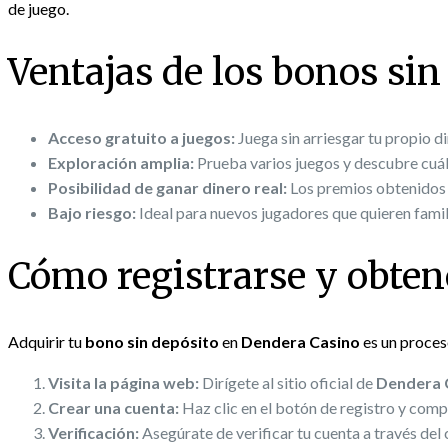
de juego.
Ventajas de los bonos si
Acceso gratuito a juegos:
Juega sin arriesgar tu propio di
Exploración amplia:
Prueba varios juegos y descubre cuál
Posibilidad de ganar dinero real:
Los premios obtenidos c
Bajo riesgo:
Ideal para nuevos jugadores que quieren famil
Cómo registrarse y obten
Adquirir tu
bono sin depósito
en
Dendera Casino
es un proceso
Visita la página web:
Dirígete al sitio oficial de
Dendera 
Crear una cuenta:
Haz clic en el botón de registro y compl
Verificación:
Asegúrate de verificar tu cuenta a través del 