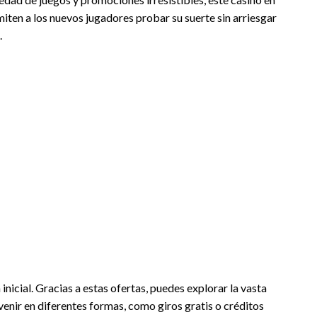
miten a los nuevos jugadores probar su suerte sin arriesgar
.
nicial. Gracias a estas ofertas, puedes explorar la vasta
venir en diferentes formas, como giros gratis o créditos