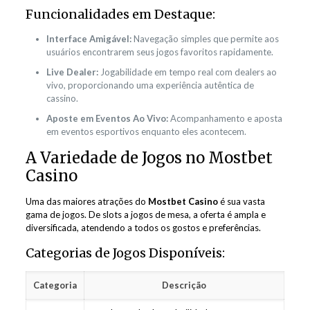
Funcionalidades em Destaque:
Interface Amigável:
Navegação simples que permite aos
usuários encontrarem seus jogos favoritos rapidamente.
Live Dealer:
Jogabilidade em tempo real com dealers ao
vivo, proporcionando uma experiência autêntica de
cassino.
Aposte em Eventos Ao Vivo:
Acompanhamento e aposta
em eventos esportivos enquanto eles acontecem.
A Variedade de Jogos no Mostbet
Casino
Uma das maiores atrações do
Mostbet Casino
é sua vasta
gama de jogos. De slots a jogos de mesa, a oferta é ampla e
diversificada, atendendo a todos os gostos e preferências.
Categorias de Jogos Disponíveis:
Categoria
Descrição