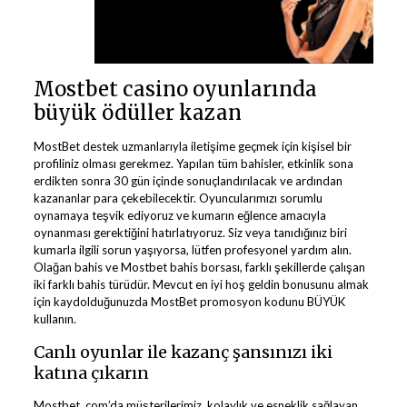
Mostbet casino oyunlarında
büyük ödüller kazan
MostBet destek uzmanlarıyla iletişime geçmek için kişisel bir
profiliniz olması gerekmez. Yapılan tüm bahisler, etkinlik sona
erdikten sonra 30 gün içinde sonuçlandırılacak ve ardından
kazananlar para çekebilecektir. Oyuncularımızı sorumlu
oynamaya teşvik ediyoruz ve kumarın eğlence amacıyla
oynanması gerektiğini hatırlatıyoruz. Siz veya tanıdığınız biri
kumarla ilgili sorun yaşıyorsa, lütfen profesyonel yardım alın.
Olağan bahis ve Mostbet bahis borsası, farklı şekillerde çalışan
iki farklı bahis türüdür. Mevcut en iyi hoş geldin bonusunu almak
için kaydolduğunuzda MostBet promosyon kodunu BÜYÜK
kullanın.
Canlı oyunlar ile kazanç şansınızı iki
katına çıkarın
Mostbet .com’da müşterilerimiz, kolaylık ve esneklik sağlayan