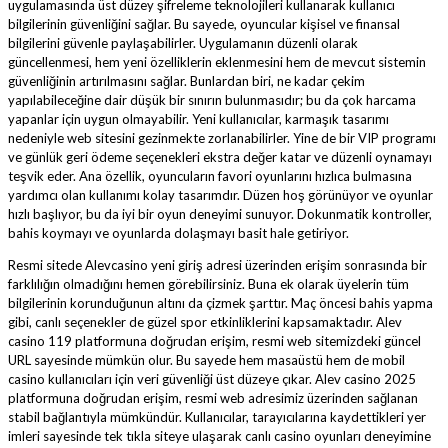
uygulamasında üst düzey şifreleme teknolojileri kullanarak kullanıcı
bilgilerinin güvenliğini sağlar. Bu sayede, oyuncular kişisel ve finansal
bilgilerini güvenle paylaşabilirler. Uygulamanın düzenli olarak
güncellenmesi, hem yeni özelliklerin eklenmesini hem de mevcut sistemin
güvenliğinin artırılmasını sağlar. Bunlardan biri, ne kadar çekim
yapılabileceğine dair düşük bir sınırın bulunmasıdır; bu da çok harcama
yapanlar için uygun olmayabilir. Yeni kullanıcılar, karmaşık tasarımı
nedeniyle web sitesini gezinmekte zorlanabilirler. Yine de bir VIP programı
ve günlük geri ödeme seçenekleri ekstra değer katar ve düzenli oynamayı
teşvik eder. Ana özellik, oyuncuların favori oyunlarını hızlıca bulmasına
yardımcı olan kullanımı kolay tasarımdır. Düzen hoş görünüyor ve oyunlar
hızlı başlıyor, bu da iyi bir oyun deneyimi sunuyor. Dokunmatik kontroller,
bahis koymayı ve oyunlarda dolaşmayı basit hale getiriyor.
Resmi sitede Alevcasino yeni giriş adresi üzerinden erişim sonrasında bir
farklılığın olmadığını hemen görebilirsiniz. Buna ek olarak üyelerin tüm
bilgilerinin korunduğunun altını da çizmek şarttır. Maç öncesi bahis yapma
gibi, canlı seçenekler de güzel spor etkinliklerini kapsamaktadır. Alev
casino 119 platformuna doğrudan erişim, resmi web sitemizdeki güncel
URL sayesinde mümkün olur. Bu sayede hem masaüstü hem de mobil
casino kullanıcıları için veri güvenliği üst düzeye çıkar. Alev casino 2025
platformuna doğrudan erişim, resmi web adresimiz üzerinden sağlanan
stabil bağlantıyla mümkündür. Kullanıcılar, tarayıcılarına kaydettikleri yer
imleri sayesinde tek tıkla siteye ulaşarak canlı casino oyunları deneyimine