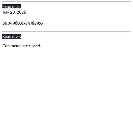
Read more
July 23, 2026
600496031784768955
Read more
Comments are closed.