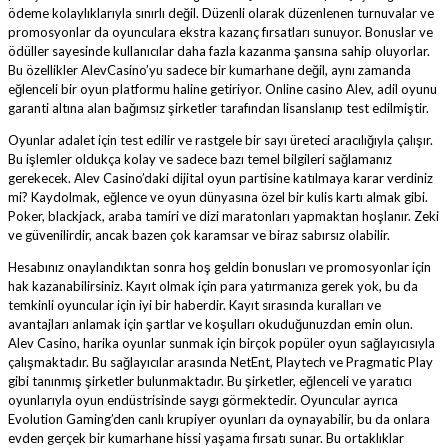
ödeme kolaylıklarıyla sınırlı değil. Düzenli olarak düzenlenen turnuvalar ve
promosyonlar da oyunculara ekstra kazanç fırsatları sunuyor. Bonuslar ve
ödüller sayesinde kullanıcılar daha fazla kazanma şansına sahip oluyorlar.
Bu özellikler AlevCasino’yu sadece bir kumarhane değil, aynı zamanda
eğlenceli bir oyun platformu haline getiriyor. Online casino Alev, adil oyunu
garanti altına alan bağımsız şirketler tarafından lisanslanıp test edilmiştir.
Oyunlar adalet için test edilir ve rastgele bir sayı üreteci aracılığıyla çalışır.
Bu işlemler oldukça kolay ve sadece bazı temel bilgileri sağlamanız
gerekecek. Alev Casino’daki dijital oyun partisine katılmaya karar verdiniz
mi? Kaydolmak, eğlence ve oyun dünyasına özel bir kulis kartı almak gibi.
Poker, blackjack, araba tamiri ve dizi maratonları yapmaktan hoşlanır. Zeki
ve güvenilirdir, ancak bazen çok karamsar ve biraz sabırsız olabilir.
Hesabınız onaylandıktan sonra hoş geldin bonusları ve promosyonlar için
hak kazanabilirsiniz. Kayıt olmak için para yatırmanıza gerek yok, bu da
temkinli oyuncular için iyi bir haberdir. Kayıt sırasında kuralları ve
avantajları anlamak için şartlar ve koşulları okuduğunuzdan emin olun.
Alev Casino, harika oyunlar sunmak için birçok popüler oyun sağlayıcısıyla
çalışmaktadır. Bu sağlayıcılar arasında NetEnt, Playtech ve Pragmatic Play
gibi tanınmış şirketler bulunmaktadır. Bu şirketler, eğlenceli ve yaratıcı
oyunlarıyla oyun endüstrisinde saygı görmektedir. Oyuncular ayrıca
Evolution Gaming’den canlı krupiyer oyunları da oynayabilir, bu da onlara
evden gerçek bir kumarhane hissi yaşama fırsatı sunar. Bu ortaklıklar