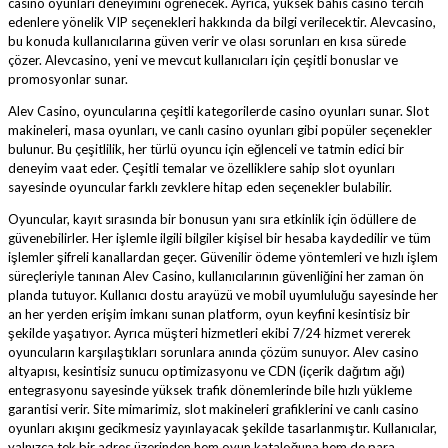
casino oyunları deneyimini öğrenecek. Ayrıca, yüksek bahis casino tercih
edenlere yönelik VIP seçenekleri hakkında da bilgi verilecektir. Alevcasino,
bu konuda kullanıcılarına güven verir ve olası sorunları en kısa sürede
çözer. Alevcasino, yeni ve mevcut kullanıcıları için çeşitli bonuslar ve
promosyonlar sunar.
Alev Casino, oyuncularına çeşitli kategorilerde casino oyunları sunar. Slot
makineleri, masa oyunları, ve canlı casino oyunları gibi popüler seçenekler
bulunur. Bu çeşitlilik, her türlü oyuncu için eğlenceli ve tatmin edici bir
deneyim vaat eder. Çeşitli temalar ve özelliklere sahip slot oyunları
sayesinde oyuncular farklı zevklere hitap eden seçenekler bulabilir.
Oyuncular, kayıt sırasında bir bonusun yanı sıra etkinlik için ödüllere de
güvenebilirler. Her işlemle ilgili bilgiler kişisel bir hesaba kaydedilir ve tüm
işlemler şifreli kanallardan geçer. Güvenilir ödeme yöntemleri ve hızlı işlem
süreçleriyle tanınan Alev Casino, kullanıcılarının güvenliğini her zaman ön
planda tutuyor. Kullanıcı dostu arayüzü ve mobil uyumluluğu sayesinde her
an her yerden erişim imkanı sunan platform, oyun keyfini kesintisiz bir
şekilde yaşatıyor. Ayrıca müşteri hizmetleri ekibi 7/24 hizmet vererek
oyuncuların karşılaştıkları sorunlara anında çözüm sunuyor. Alev casino
altyapısı, kesintisiz sunucu optimizasyonu ve CDN (içerik dağıtım ağı)
entegrasyonu sayesinde yüksek trafik dönemlerinde bile hızlı yükleme
garantisi verir. Site mimarimiz, slot makineleri grafiklerini ve canlı casino
oyunları akışını gecikmesiz yayınlayacak şekilde tasarlanmıştır. Kullanıcılar,
yalnızca tek bir adres üzerinden hem oyun kataloğuna hem de para